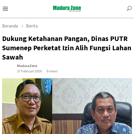
Skip
Mobile
to
Menu
content
Beranda
Berita
Dukung Ketahanan Pangan, Dinas PUTR
Sumenep Perketat Izin Alih Fungsi Lahan
Sawah
MaduraZone
27 Februari 2026
9 views