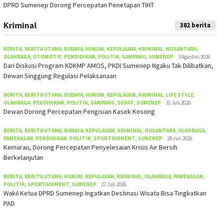
DPRD Sumenep Dorong Percepatan Penetapan TIHT
Kriminal
382 berita
BERITA
,
BERITA UTAMA
,
BUDAYA
,
HUKUM
,
KEPULAUAN
,
KRIMINAL
,
NUSANTARA
,
OLAHRAGA
,
OTOMOTIF
,
PENDIDIKAN
,
POLITIK
,
SAMPANG
,
SUMENEP
3 Agustus 2026
Dari Diskusi Program KDKMP AMOS, PKDI Sumenep Ngaku Tak Dilibatkan,
Dewan Singgung Regulasi Pelaksanaan
BERITA
,
BERITA UTAMA
,
BUDAYA
,
HUKUM
,
KEPULAUAN
,
KRIMINAL
,
LIFE STYLE
,
OLAHRAGA
,
PENDIDIKAN
,
POLITIK
,
SAMPANG
,
SEHAT
,
SUMENEP
31 Juli 2026
Dewan Dorong Percepatan Pengisian Kasek Kosong
BERITA
,
BERITA UTAMA
,
BUDAYA
,
KEPULAUAN
,
KRIMINAL
,
NUSANTARA
,
OLAHRAGA
,
PAMEKASAN
,
PENDIDIKAN
,
POLITIK
,
SPORTAINMENT
,
SUMENEP
29 Juli 2026
Kemarau, Dorong Percepatan Penyelesaian Krisis Air Bersih
Berkelanjutan
BERITA
,
BERITA UTAMA
,
HUKUM
,
KEPULAUAN
,
KRIMINAL
,
OLAHRAGA
,
PAMEKASAN
,
POLITIK
,
SPORTAINMENT
,
SUMENEP
27 Juli 2026
Wakil Ketua DPRD Sumenep Ingatkan Destinasi Wisata Bisa Tingkatkan
PAD