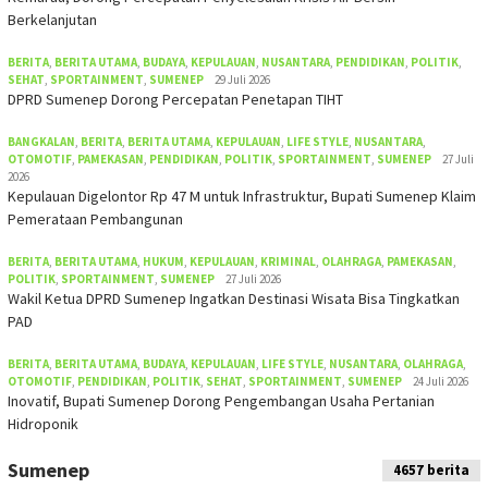
Berkelanjutan
BERITA
,
BERITA UTAMA
,
BUDAYA
,
KEPULAUAN
,
NUSANTARA
,
PENDIDIKAN
,
POLITIK
,
SEHAT
,
SPORTAINMENT
,
SUMENEP
29 Juli 2026
DPRD Sumenep Dorong Percepatan Penetapan TIHT
BANGKALAN
,
BERITA
,
BERITA UTAMA
,
KEPULAUAN
,
LIFE STYLE
,
NUSANTARA
,
OTOMOTIF
,
PAMEKASAN
,
PENDIDIKAN
,
POLITIK
,
SPORTAINMENT
,
SUMENEP
27 Juli
2026
Kepulauan Digelontor Rp 47 M untuk Infrastruktur, Bupati Sumenep Klaim
Pemerataan Pembangunan
BERITA
,
BERITA UTAMA
,
HUKUM
,
KEPULAUAN
,
KRIMINAL
,
OLAHRAGA
,
PAMEKASAN
,
POLITIK
,
SPORTAINMENT
,
SUMENEP
27 Juli 2026
Wakil Ketua DPRD Sumenep Ingatkan Destinasi Wisata Bisa Tingkatkan
PAD
BERITA
,
BERITA UTAMA
,
BUDAYA
,
KEPULAUAN
,
LIFE STYLE
,
NUSANTARA
,
OLAHRAGA
,
OTOMOTIF
,
PENDIDIKAN
,
POLITIK
,
SEHAT
,
SPORTAINMENT
,
SUMENEP
24 Juli 2026
Inovatif, Bupati Sumenep Dorong Pengembangan Usaha Pertanian
Hidroponik
Sumenep
4657 berita