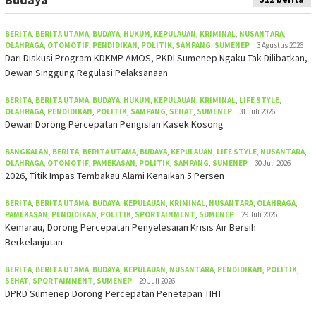
BERITA
,
BERITA UTAMA
,
BUDAYA
,
HUKUM
,
KEPULAUAN
,
KRIMINAL
,
NUSANTARA
,
OLAHRAGA
,
OTOMOTIF
,
PENDIDIKAN
,
POLITIK
,
SAMPANG
,
SUMENEP
3 Agustus 2026
Dari Diskusi Program KDKMP AMOS, PKDI Sumenep Ngaku Tak Dilibatkan,
Dewan Singgung Regulasi Pelaksanaan
BERITA
,
BERITA UTAMA
,
BUDAYA
,
HUKUM
,
KEPULAUAN
,
KRIMINAL
,
LIFE STYLE
,
OLAHRAGA
,
PENDIDIKAN
,
POLITIK
,
SAMPANG
,
SEHAT
,
SUMENEP
31 Juli 2026
Dewan Dorong Percepatan Pengisian Kasek Kosong
BANGKALAN
,
BERITA
,
BERITA UTAMA
,
BUDAYA
,
KEPULAUAN
,
LIFE STYLE
,
NUSANTARA
,
OLAHRAGA
,
OTOMOTIF
,
PAMEKASAN
,
POLITIK
,
SAMPANG
,
SUMENEP
30 Juli 2026
2026, Titik Impas Tembakau Alami Kenaikan 5 Persen
BERITA
,
BERITA UTAMA
,
BUDAYA
,
KEPULAUAN
,
KRIMINAL
,
NUSANTARA
,
OLAHRAGA
,
PAMEKASAN
,
PENDIDIKAN
,
POLITIK
,
SPORTAINMENT
,
SUMENEP
29 Juli 2026
Kemarau, Dorong Percepatan Penyelesaian Krisis Air Bersih
Berkelanjutan
BERITA
,
BERITA UTAMA
,
BUDAYA
,
KEPULAUAN
,
NUSANTARA
,
PENDIDIKAN
,
POLITIK
,
SEHAT
,
SPORTAINMENT
,
SUMENEP
29 Juli 2026
DPRD Sumenep Dorong Percepatan Penetapan TIHT