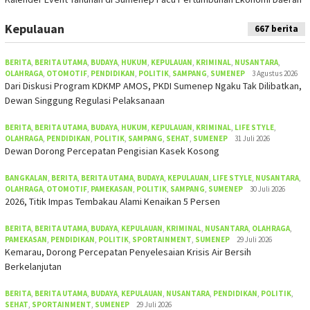
Kepulauan
667 berita
BERITA
,
BERITA UTAMA
,
BUDAYA
,
HUKUM
,
KEPULAUAN
,
KRIMINAL
,
NUSANTARA
,
OLAHRAGA
,
OTOMOTIF
,
PENDIDIKAN
,
POLITIK
,
SAMPANG
,
SUMENEP
3 Agustus 2026
Dari Diskusi Program KDKMP AMOS, PKDI Sumenep Ngaku Tak Dilibatkan,
Dewan Singgung Regulasi Pelaksanaan
BERITA
,
BERITA UTAMA
,
BUDAYA
,
HUKUM
,
KEPULAUAN
,
KRIMINAL
,
LIFE STYLE
,
OLAHRAGA
,
PENDIDIKAN
,
POLITIK
,
SAMPANG
,
SEHAT
,
SUMENEP
31 Juli 2026
Dewan Dorong Percepatan Pengisian Kasek Kosong
BANGKALAN
,
BERITA
,
BERITA UTAMA
,
BUDAYA
,
KEPULAUAN
,
LIFE STYLE
,
NUSANTARA
,
OLAHRAGA
,
OTOMOTIF
,
PAMEKASAN
,
POLITIK
,
SAMPANG
,
SUMENEP
30 Juli 2026
2026, Titik Impas Tembakau Alami Kenaikan 5 Persen
BERITA
,
BERITA UTAMA
,
BUDAYA
,
KEPULAUAN
,
KRIMINAL
,
NUSANTARA
,
OLAHRAGA
,
PAMEKASAN
,
PENDIDIKAN
,
POLITIK
,
SPORTAINMENT
,
SUMENEP
29 Juli 2026
Kemarau, Dorong Percepatan Penyelesaian Krisis Air Bersih
Berkelanjutan
BERITA
,
BERITA UTAMA
,
BUDAYA
,
KEPULAUAN
,
NUSANTARA
,
PENDIDIKAN
,
POLITIK
,
SEHAT
,
SPORTAINMENT
,
SUMENEP
29 Juli 2026