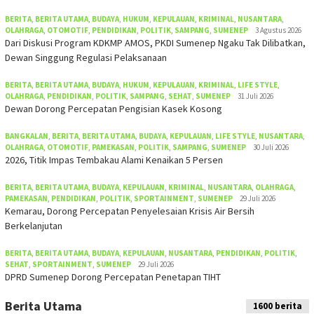
BERITA
,
BERITA UTAMA
,
BUDAYA
,
HUKUM
,
KEPULAUAN
,
KRIMINAL
,
NUSANTARA
,
OLAHRAGA
,
OTOMOTIF
,
PENDIDIKAN
,
POLITIK
,
SAMPANG
,
SUMENEP
3 Agustus 2026
Dari Diskusi Program KDKMP AMOS, PKDI Sumenep Ngaku Tak Dilibatkan,
Dewan Singgung Regulasi Pelaksanaan
BERITA
,
BERITA UTAMA
,
BUDAYA
,
HUKUM
,
KEPULAUAN
,
KRIMINAL
,
LIFE STYLE
,
OLAHRAGA
,
PENDIDIKAN
,
POLITIK
,
SAMPANG
,
SEHAT
,
SUMENEP
31 Juli 2026
Dewan Dorong Percepatan Pengisian Kasek Kosong
BANGKALAN
,
BERITA
,
BERITA UTAMA
,
BUDAYA
,
KEPULAUAN
,
LIFE STYLE
,
NUSANTARA
,
OLAHRAGA
,
OTOMOTIF
,
PAMEKASAN
,
POLITIK
,
SAMPANG
,
SUMENEP
30 Juli 2026
2026, Titik Impas Tembakau Alami Kenaikan 5 Persen
BERITA
,
BERITA UTAMA
,
BUDAYA
,
KEPULAUAN
,
KRIMINAL
,
NUSANTARA
,
OLAHRAGA
,
PAMEKASAN
,
PENDIDIKAN
,
POLITIK
,
SPORTAINMENT
,
SUMENEP
29 Juli 2026
Kemarau, Dorong Percepatan Penyelesaian Krisis Air Bersih
Berkelanjutan
BERITA
,
BERITA UTAMA
,
BUDAYA
,
KEPULAUAN
,
NUSANTARA
,
PENDIDIKAN
,
POLITIK
,
SEHAT
,
SPORTAINMENT
,
SUMENEP
29 Juli 2026
DPRD Sumenep Dorong Percepatan Penetapan TIHT
Berita Utama
1600 berita