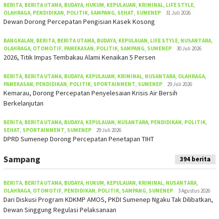
BERITA
,
BERITA UTAMA
,
BUDAYA
,
HUKUM
,
KEPULAUAN
,
KRIMINAL
,
LIFE STYLE
,
OLAHRAGA
,
PENDIDIKAN
,
POLITIK
,
SAMPANG
,
SEHAT
,
SUMENEP
31 Juli 2026
Dewan Dorong Percepatan Pengisian Kasek Kosong
BANGKALAN
,
BERITA
,
BERITA UTAMA
,
BUDAYA
,
KEPULAUAN
,
LIFE STYLE
,
NUSANTARA
,
OLAHRAGA
,
OTOMOTIF
,
PAMEKASAN
,
POLITIK
,
SAMPANG
,
SUMENEP
30 Juli 2026
2026, Titik Impas Tembakau Alami Kenaikan 5 Persen
BERITA
,
BERITA UTAMA
,
BUDAYA
,
KEPULAUAN
,
KRIMINAL
,
NUSANTARA
,
OLAHRAGA
,
PAMEKASAN
,
PENDIDIKAN
,
POLITIK
,
SPORTAINMENT
,
SUMENEP
29 Juli 2026
Kemarau, Dorong Percepatan Penyelesaian Krisis Air Bersih
Berkelanjutan
BERITA
,
BERITA UTAMA
,
BUDAYA
,
KEPULAUAN
,
NUSANTARA
,
PENDIDIKAN
,
POLITIK
,
SEHAT
,
SPORTAINMENT
,
SUMENEP
29 Juli 2026
DPRD Sumenep Dorong Percepatan Penetapan TIHT
Sampang
394 berita
BERITA
,
BERITA UTAMA
,
BUDAYA
,
HUKUM
,
KEPULAUAN
,
KRIMINAL
,
NUSANTARA
,
OLAHRAGA
,
OTOMOTIF
,
PENDIDIKAN
,
POLITIK
,
SAMPANG
,
SUMENEP
3 Agustus 2026
Dari Diskusi Program KDKMP AMOS, PKDI Sumenep Ngaku Tak Dilibatkan,
Dewan Singgung Regulasi Pelaksanaan