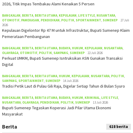
2026, Titik Impas Tembakau Alami Kenaikan 5 Persen
BANGKALAN
,
BERITA
,
BERITA UTAMA
,
KEPULAUAN
,
LIFE STYLE
,
NUSANTARA
,
OTOMOTIF
,
PAMEKASAN
,
PENDIDIKAN
,
POLITIK
,
SPORTAINMENT
,
SUMENEP
27 Juli
2026
Kepulauan Digelontor Rp 47 M untuk Infrastruktur, Bupati Sumenep Klaim
Pemerataan Pembangunan
BANGKALAN
,
BERITA
,
BERITA UTAMA
,
BUDAYA
,
HUKUM
,
KEPULAUAN
,
NUSANTARA
,
OLAHRAGA
,
OTOMOTIF
,
POLITIK
,
SAMPANG
,
SUMENEP
22 Juli 2026
Perkuat UMKM, Bupati Sumenep Isntruksikan ASN Gunakan Transaksi
Digital
BANGKALAN
,
BERITA
,
BERITA UTAMA
,
HUKUM
,
KEPULAUAN
,
NUSANTARA
,
POLITIK
,
SAMPANG
,
SPORTAINMENT
,
SUMENEP
14 Juli 2026
Tradisi Petik Laut di Pulau Gili Raja, Digelar Setiap Tahun di Bulan Syuro
BANGKALAN
,
BERITA
,
BERITA UTAMA
,
BUDAYA
,
HUKUM
,
KRIMINAL
,
LIFE STYLE
,
NUSANTARA
,
OLAHRAGA
,
PENDIDIKAN
,
POLITIK
,
SUMENEP
13 Juli 2026
Bupati Sumenep Tegaskan Koperasi Jadi Pilar Utama Ekonomi
Masyarakat
Berita
618 berita