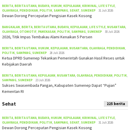
BERITA
,
BERITA UTAMA
,
BUDAYA
,
HUKUM
,
KEPULAUAN
,
KRIMINAL
,
LIFE STYLE
,
OLAHRAGA
,
PENDIDIKAN
,
POLITIK
,
SAMPANG
,
SEHAT
,
SUMENEP
31 Juli 2026
Dewan Dorong Percepatan Pengisian Kasek Kosong
BANGKALAN
,
BERITA
,
BERITA UTAMA
,
BUDAYA
,
KEPULAUAN
,
LIFE STYLE
,
NUSANTARA
,
OLAHRAGA
,
OTOMOTIF
,
PAMEKASAN
,
POLITIK
,
SAMPANG
,
SUMENEP
30 Juli 2026
2026, Titik Impas Tembakau Alami Kenaikan 5 Persen
BERITA
,
BERITA UTAMA
,
HUKUM
,
KEPULAUAN
,
NUSANTARA
,
OLAHRAGA
,
PENDIDIKAN
,
POLITIK
,
SAMPANG
,
SUMENEP
28 Juli 2026
Ketua DPRD Sumenep Tekankan Pemerintah Gunakan Hasil Reses untuk
Kebijakan Daerah
BERITA
,
BERITA UTAMA
,
KEPULAUAN
,
NUSANTARA
,
OLAHRAGA
,
PENDIDIKAN
,
POLITIK
,
SAMPANG
,
SUMENEP
23 Juli 2026
Sukses Swasembada Pangan, Kabupaten Sumenep Dapat “Pujian”
Kementan RI
Sehat
225 berita
BERITA
,
BERITA UTAMA
,
BUDAYA
,
HUKUM
,
KEPULAUAN
,
KRIMINAL
,
LIFE STYLE
,
OLAHRAGA
,
PENDIDIKAN
,
POLITIK
,
SAMPANG
,
SEHAT
,
SUMENEP
31 Juli 2026
Dewan Dorong Percepatan Pengisian Kasek Kosong