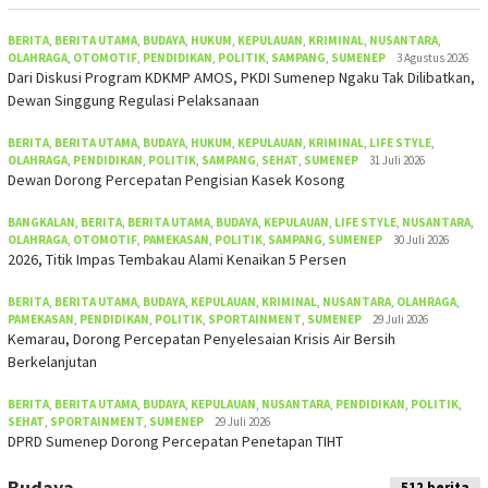
BERITA
,
BERITA UTAMA
,
BUDAYA
,
HUKUM
,
KEPULAUAN
,
KRIMINAL
,
NUSANTARA
,
OLAHRAGA
,
OTOMOTIF
,
PENDIDIKAN
,
POLITIK
,
SAMPANG
,
SUMENEP
3 Agustus 2026
Dari Diskusi Program KDKMP AMOS, PKDI Sumenep Ngaku Tak Dilibatkan,
Dewan Singgung Regulasi Pelaksanaan
BERITA
,
BERITA UTAMA
,
BUDAYA
,
HUKUM
,
KEPULAUAN
,
KRIMINAL
,
LIFE STYLE
,
OLAHRAGA
,
PENDIDIKAN
,
POLITIK
,
SAMPANG
,
SEHAT
,
SUMENEP
31 Juli 2026
Dewan Dorong Percepatan Pengisian Kasek Kosong
BANGKALAN
,
BERITA
,
BERITA UTAMA
,
BUDAYA
,
KEPULAUAN
,
LIFE STYLE
,
NUSANTARA
,
OLAHRAGA
,
OTOMOTIF
,
PAMEKASAN
,
POLITIK
,
SAMPANG
,
SUMENEP
30 Juli 2026
2026, Titik Impas Tembakau Alami Kenaikan 5 Persen
BERITA
,
BERITA UTAMA
,
BUDAYA
,
KEPULAUAN
,
KRIMINAL
,
NUSANTARA
,
OLAHRAGA
,
PAMEKASAN
,
PENDIDIKAN
,
POLITIK
,
SPORTAINMENT
,
SUMENEP
29 Juli 2026
Kemarau, Dorong Percepatan Penyelesaian Krisis Air Bersih
Berkelanjutan
BERITA
,
BERITA UTAMA
,
BUDAYA
,
KEPULAUAN
,
NUSANTARA
,
PENDIDIKAN
,
POLITIK
,
SEHAT
,
SPORTAINMENT
,
SUMENEP
29 Juli 2026
DPRD Sumenep Dorong Percepatan Penetapan TIHT
Budaya
512 berita