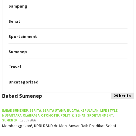
Sampang
Sehat
Sportainment
Sumenep
Travel
Uncategorized
Babad Sumenep
Indeks
29 berita
BABAD SUMENEP
,
BERITA
,
BERITA UTAMA
,
BUDAYA
,
KEPULAUAN
,
LIFE STYLE
,
NUSANTARA
,
OLAHRAGA
,
OTOMOTIF
,
POLITIK
,
SEHAT
,
SPORTAINMENT
,
SUMENEP
18 Juli 2026
Membanggakan!, KPRI RSUD dr. Moh. Anwar Raih Predikat Sehat