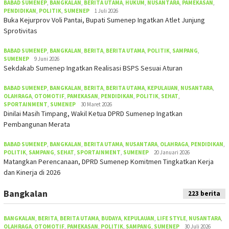
BABAD SUMENEP
,
BANGKALAN
,
BERITA UTAMA
,
HUKUM
,
NUSANTARA
,
PAMEKASAN
,
PENDIDIKAN
,
POLITIK
,
SUMENEP
1 Juli 2026
Buka Kejurprov Voli Pantai, Bupati Sumenep Ingatkan Atlet Junjung
Sprotivitas
BABAD SUMENEP
,
BANGKALAN
,
BERITA
,
BERITA UTAMA
,
POLITIK
,
SAMPANG
,
SUMENEP
9 Juni 2026
Sekdakab Sumenep Ingatkan Realisasi BSPS Sesuai Aturan
BABAD SUMENEP
,
BANGKALAN
,
BERITA
,
BERITA UTAMA
,
KEPULAUAN
,
NUSANTARA
,
OLAHRAGA
,
OTOMOTIF
,
PAMEKASAN
,
PENDIDIKAN
,
POLITIK
,
SEHAT
,
SPORTAINMENT
,
SUMENEP
30 Maret 2026
Dinilai Masih Timpang, Wakil Ketua DPRD Sumenep Ingatkan
Pembangunan Merata
BABAD SUMENEP
,
BANGKALAN
,
BERITA UTAMA
,
NUSANTARA
,
OLAHRAGA
,
PENDIDIKAN
,
POLITIK
,
SAMPANG
,
SEHAT
,
SPORTAINMENT
,
SUMENEP
20 Januari 2026
Matangkan Perencanaan, DPRD Sumenep Komitmen Tingkatkan Kerja
dan Kinerja di 2026
Bangkalan
223 berita
BANGKALAN
,
BERITA
,
BERITA UTAMA
,
BUDAYA
,
KEPULAUAN
,
LIFE STYLE
,
NUSANTARA
,
OLAHRAGA
,
OTOMOTIF
,
PAMEKASAN
,
POLITIK
,
SAMPANG
,
SUMENEP
30 Juli 2026