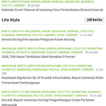
BERITA
,
BERITA UTAMA
,
BUDAYA
,
HUKUM
,
KRIMINAL
,
NUSANTARA
,
OLAHRAGA
,
POLITIK
,
SUMENEP
25 Juli 2026
Kalender Event Tahunan di Sumenep Pacu Pertumbuhan Ekonomi Daerah
Life Style
195 berita
BERITA
,
BERITA UTAMA
,
BUDAYA
,
HUKUM
,
KEPULAUAN
,
KRIMINAL
,
LIFE STYLE
,
OLAHRAGA
,
PENDIDIKAN
,
POLITIK
,
SAMPANG
,
SEHAT
,
SUMENEP
31 Juli 2026
Dewan Dorong Percepatan Pengisian Kasek Kosong
BANGKALAN
,
BERITA
,
BERITA UTAMA
,
BUDAYA
,
KEPULAUAN
,
LIFE STYLE
,
NUSANTARA
,
OLAHRAGA
,
OTOMOTIF
,
PAMEKASAN
,
POLITIK
,
SAMPANG
,
SUMENEP
30 Juli 2026
2026, Titik Impas Tembakau Alami Kenaikan 5 Persen
BANGKALAN
,
BERITA
,
BERITA UTAMA
,
KEPULAUAN
,
LIFE STYLE
,
NUSANTARA
,
OTOMOTIF
,
PAMEKASAN
,
PENDIDIKAN
,
POLITIK
,
SPORTAINMENT
,
SUMENEP
27 Juli
2026
Kepulauan Digelontor Rp 47 M untuk Infrastruktur, Bupati Sumenep Klaim
Pemerataan Pembangunan
BERITA
,
BERITA UTAMA
,
BUDAYA
,
KEPULAUAN
,
LIFE STYLE
,
NUSANTARA
,
OLAHRAGA
,
OTOMOTIF
,
PENDIDIKAN
,
POLITIK
,
SEHAT
,
SPORTAINMENT
,
SUMENEP
24 Juli 2026
Inovatif, Bupati Sumenep Dorong Pengembangan Usaha Pertanian
Hidroponik