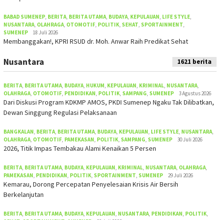
BABAD SUMENEP
,
BERITA
,
BERITA UTAMA
,
BUDAYA
,
KEPULAUAN
,
LIFE STYLE
,
NUSANTARA
,
OLAHRAGA
,
OTOMOTIF
,
POLITIK
,
SEHAT
,
SPORTAINMENT
,
SUMENEP
18 Juli 2026
Membanggakan!, KPRI RSUD dr. Moh. Anwar Raih Predikat Sehat
Nusantara
1621 berita
BERITA
,
BERITA UTAMA
,
BUDAYA
,
HUKUM
,
KEPULAUAN
,
KRIMINAL
,
NUSANTARA
,
OLAHRAGA
,
OTOMOTIF
,
PENDIDIKAN
,
POLITIK
,
SAMPANG
,
SUMENEP
3 Agustus 2026
Dari Diskusi Program KDKMP AMOS, PKDI Sumenep Ngaku Tak Dilibatkan,
Dewan Singgung Regulasi Pelaksanaan
BANGKALAN
,
BERITA
,
BERITA UTAMA
,
BUDAYA
,
KEPULAUAN
,
LIFE STYLE
,
NUSANTARA
,
OLAHRAGA
,
OTOMOTIF
,
PAMEKASAN
,
POLITIK
,
SAMPANG
,
SUMENEP
30 Juli 2026
2026, Titik Impas Tembakau Alami Kenaikan 5 Persen
BERITA
,
BERITA UTAMA
,
BUDAYA
,
KEPULAUAN
,
KRIMINAL
,
NUSANTARA
,
OLAHRAGA
,
PAMEKASAN
,
PENDIDIKAN
,
POLITIK
,
SPORTAINMENT
,
SUMENEP
29 Juli 2026
Kemarau, Dorong Percepatan Penyelesaian Krisis Air Bersih
Berkelanjutan
BERITA
,
BERITA UTAMA
,
BUDAYA
,
KEPULAUAN
,
NUSANTARA
,
PENDIDIKAN
,
POLITIK
,