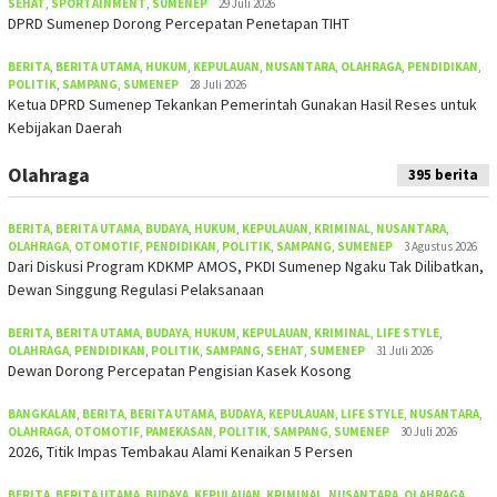
SEHAT
,
SPORTAINMENT
,
SUMENEP
29 Juli 2026
DPRD Sumenep Dorong Percepatan Penetapan TIHT
BERITA
,
BERITA UTAMA
,
HUKUM
,
KEPULAUAN
,
NUSANTARA
,
OLAHRAGA
,
PENDIDIKAN
,
POLITIK
,
SAMPANG
,
SUMENEP
28 Juli 2026
Ketua DPRD Sumenep Tekankan Pemerintah Gunakan Hasil Reses untuk
Kebijakan Daerah
Olahraga
395 berita
BERITA
,
BERITA UTAMA
,
BUDAYA
,
HUKUM
,
KEPULAUAN
,
KRIMINAL
,
NUSANTARA
,
OLAHRAGA
,
OTOMOTIF
,
PENDIDIKAN
,
POLITIK
,
SAMPANG
,
SUMENEP
3 Agustus 2026
Dari Diskusi Program KDKMP AMOS, PKDI Sumenep Ngaku Tak Dilibatkan,
Dewan Singgung Regulasi Pelaksanaan
BERITA
,
BERITA UTAMA
,
BUDAYA
,
HUKUM
,
KEPULAUAN
,
KRIMINAL
,
LIFE STYLE
,
OLAHRAGA
,
PENDIDIKAN
,
POLITIK
,
SAMPANG
,
SEHAT
,
SUMENEP
31 Juli 2026
Dewan Dorong Percepatan Pengisian Kasek Kosong
BANGKALAN
,
BERITA
,
BERITA UTAMA
,
BUDAYA
,
KEPULAUAN
,
LIFE STYLE
,
NUSANTARA
,
OLAHRAGA
,
OTOMOTIF
,
PAMEKASAN
,
POLITIK
,
SAMPANG
,
SUMENEP
30 Juli 2026
2026, Titik Impas Tembakau Alami Kenaikan 5 Persen
BERITA
,
BERITA UTAMA
,
BUDAYA
,
KEPULAUAN
,
KRIMINAL
,
NUSANTARA
,
OLAHRAGA
,