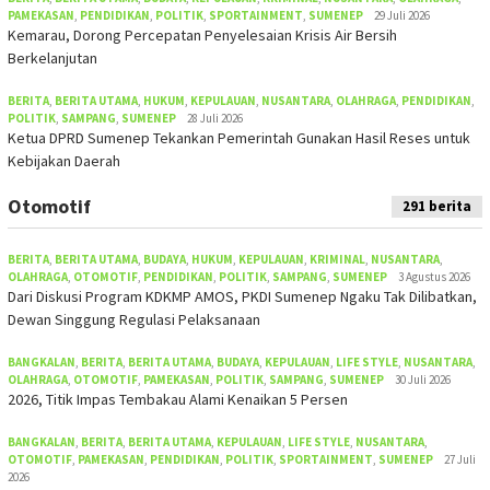
PAMEKASAN
,
PENDIDIKAN
,
POLITIK
,
SPORTAINMENT
,
SUMENEP
29 Juli 2026
Kemarau, Dorong Percepatan Penyelesaian Krisis Air Bersih
Berkelanjutan
BERITA
,
BERITA UTAMA
,
HUKUM
,
KEPULAUAN
,
NUSANTARA
,
OLAHRAGA
,
PENDIDIKAN
,
POLITIK
,
SAMPANG
,
SUMENEP
28 Juli 2026
Ketua DPRD Sumenep Tekankan Pemerintah Gunakan Hasil Reses untuk
Kebijakan Daerah
Otomotif
291 berita
BERITA
,
BERITA UTAMA
,
BUDAYA
,
HUKUM
,
KEPULAUAN
,
KRIMINAL
,
NUSANTARA
,
OLAHRAGA
,
OTOMOTIF
,
PENDIDIKAN
,
POLITIK
,
SAMPANG
,
SUMENEP
3 Agustus 2026
Dari Diskusi Program KDKMP AMOS, PKDI Sumenep Ngaku Tak Dilibatkan,
Dewan Singgung Regulasi Pelaksanaan
BANGKALAN
,
BERITA
,
BERITA UTAMA
,
BUDAYA
,
KEPULAUAN
,
LIFE STYLE
,
NUSANTARA
,
OLAHRAGA
,
OTOMOTIF
,
PAMEKASAN
,
POLITIK
,
SAMPANG
,
SUMENEP
30 Juli 2026
2026, Titik Impas Tembakau Alami Kenaikan 5 Persen
BANGKALAN
,
BERITA
,
BERITA UTAMA
,
KEPULAUAN
,
LIFE STYLE
,
NUSANTARA
,
OTOMOTIF
,
PAMEKASAN
,
PENDIDIKAN
,
POLITIK
,
SPORTAINMENT
,
SUMENEP
27 Juli
2026