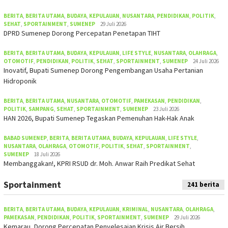
BERITA
,
BERITA UTAMA
,
BUDAYA
,
KEPULAUAN
,
NUSANTARA
,
PENDIDIKAN
,
POLITIK
,
SEHAT
,
SPORTAINMENT
,
SUMENEP
29 Juli 2026
DPRD Sumenep Dorong Percepatan Penetapan TIHT
BERITA
,
BERITA UTAMA
,
BUDAYA
,
KEPULAUAN
,
LIFE STYLE
,
NUSANTARA
,
OLAHRAGA
,
OTOMOTIF
,
PENDIDIKAN
,
POLITIK
,
SEHAT
,
SPORTAINMENT
,
SUMENEP
24 Juli 2026
Inovatif, Bupati Sumenep Dorong Pengembangan Usaha Pertanian
Hidroponik
BERITA
,
BERITA UTAMA
,
NUSANTARA
,
OTOMOTIF
,
PAMEKASAN
,
PENDIDIKAN
,
POLITIK
,
SAMPANG
,
SEHAT
,
SPORTAINMENT
,
SUMENEP
23 Juli 2026
HAN 2026, Bupati Sumenep Tegaskan Pemenuhan Hak-Hak Anak
BABAD SUMENEP
,
BERITA
,
BERITA UTAMA
,
BUDAYA
,
KEPULAUAN
,
LIFE STYLE
,
NUSANTARA
,
OLAHRAGA
,
OTOMOTIF
,
POLITIK
,
SEHAT
,
SPORTAINMENT
,
SUMENEP
18 Juli 2026
Membanggakan!, KPRI RSUD dr. Moh. Anwar Raih Predikat Sehat
Sportainment
241 berita
BERITA
,
BERITA UTAMA
,
BUDAYA
,
KEPULAUAN
,
KRIMINAL
,
NUSANTARA
,
OLAHRAGA
,
PAMEKASAN
,
PENDIDIKAN
,
POLITIK
,
SPORTAINMENT
,
SUMENEP
29 Juli 2026
Kemarau, Dorong Percepatan Penyelesaian Krisis Air Bersih