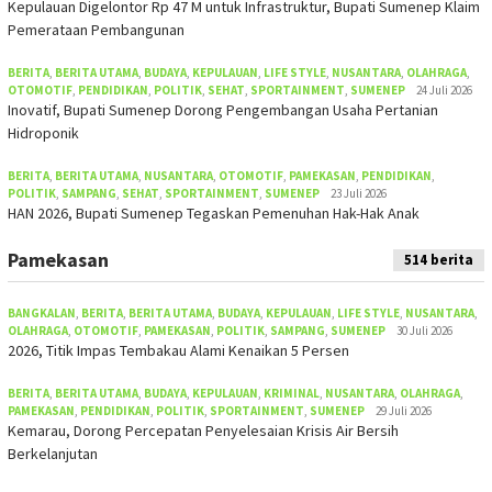
Kepulauan Digelontor Rp 47 M untuk Infrastruktur, Bupati Sumenep Klaim
Pemerataan Pembangunan
BERITA
,
BERITA UTAMA
,
BUDAYA
,
KEPULAUAN
,
LIFE STYLE
,
NUSANTARA
,
OLAHRAGA
,
OTOMOTIF
,
PENDIDIKAN
,
POLITIK
,
SEHAT
,
SPORTAINMENT
,
SUMENEP
24 Juli 2026
Inovatif, Bupati Sumenep Dorong Pengembangan Usaha Pertanian
Hidroponik
BERITA
,
BERITA UTAMA
,
NUSANTARA
,
OTOMOTIF
,
PAMEKASAN
,
PENDIDIKAN
,
POLITIK
,
SAMPANG
,
SEHAT
,
SPORTAINMENT
,
SUMENEP
23 Juli 2026
HAN 2026, Bupati Sumenep Tegaskan Pemenuhan Hak-Hak Anak
Pamekasan
514 berita
BANGKALAN
,
BERITA
,
BERITA UTAMA
,
BUDAYA
,
KEPULAUAN
,
LIFE STYLE
,
NUSANTARA
,
OLAHRAGA
,
OTOMOTIF
,
PAMEKASAN
,
POLITIK
,
SAMPANG
,
SUMENEP
30 Juli 2026
2026, Titik Impas Tembakau Alami Kenaikan 5 Persen
BERITA
,
BERITA UTAMA
,
BUDAYA
,
KEPULAUAN
,
KRIMINAL
,
NUSANTARA
,
OLAHRAGA
,
PAMEKASAN
,
PENDIDIKAN
,
POLITIK
,
SPORTAINMENT
,
SUMENEP
29 Juli 2026
Kemarau, Dorong Percepatan Penyelesaian Krisis Air Bersih
Berkelanjutan