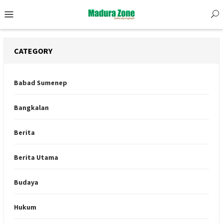
Skip
Mobile
to
Menu
content
CATEGORY
Babad Sumenep
Bangkalan
Berita
Berita Utama
Budaya
Hukum