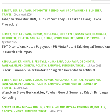
BERITA
,
BERITA UTAMA
,
OTOMOTIF
,
PENDIDIKAN
,
SPORTAINMENT
,
SUMENEP
,
TRAVEL
20 Januari 2026
Tahapan “Direstui” BKN, BKPSDM Sumenep Tegaskan Lelang Sekda
Prosedural
BERITA
,
BERITA UTAMA
,
HUKUM
,
KEPULAUAN
,
LIFE STYLE
,
NUSANTARA
,
OLAHRAGA
,
OTOMOTIF
,
POLITIK
,
SAMPANG
,
SEHAT
,
SPORTAINMENT
,
SUMENEP
,
TRAVEL
13
Agustus 2025
TIHT Ditentukan, Ketua Paguyuban PR Minta Petani Tak Menjual Tembakau
Di Bawah Titik Impas
KEPULAUAN
,
KRIMINAL
,
LIFE STYLE
,
NUSANTARA
,
OLAHRAGA
,
OTOMOTIF
,
PAMEKASAN
,
PENDIDIKAN
,
POLITIK
,
SAMPANG
,
SUMENEP
,
TRAVEL
14 Juni 2025
Disdik Sumenep Gelar Bimtek Koding dan Kecerdasan Artifisial
BERITA
,
BERITA UTAMA
,
BUDAYA
,
HUKUM
,
KEPULAUAN
,
KRIMINAL
,
NUSANTARA
,
PAMEKASAN
,
PENDIDIKAN
,
POLITIK
,
SAMPANG
,
SPORTAINMENT
,
SUMENEP
,
TRAVEL
11 Juni 2025
Wujudkan Siswa Berkarakter, Puluhan Guru di Sumenep Dilatih Bimbingan
Konseling
BERITA UTAMA
,
BUDAYA
,
HUKUM
,
KEPULAUAN
,
NUSANTARA
,
PENDIDIKAN
,
POLITIK
,
SPORTAINMENT
,
SUMENEP
,
TRAVEL
4 Mei 2025