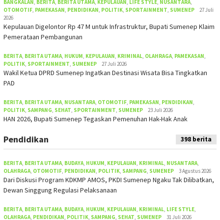
BANGKALAN
,
BERITA
,
BERITA UTAMA
,
KEPULAUAN
,
LIFE STYLE
,
NUSANTARA
,
OTOMOTIF
,
PAMEKASAN
,
PENDIDIKAN
,
POLITIK
,
SPORTAINMENT
,
SUMENEP
27 Juli
2026
Kepulauan Digelontor Rp 47 M untuk Infrastruktur, Bupati Sumenep Klaim
Pemerataan Pembangunan
BERITA
,
BERITA UTAMA
,
HUKUM
,
KEPULAUAN
,
KRIMINAL
,
OLAHRAGA
,
PAMEKASAN
,
POLITIK
,
SPORTAINMENT
,
SUMENEP
27 Juli 2026
Wakil Ketua DPRD Sumenep Ingatkan Destinasi Wisata Bisa Tingkatkan
PAD
BERITA
,
BERITA UTAMA
,
NUSANTARA
,
OTOMOTIF
,
PAMEKASAN
,
PENDIDIKAN
,
POLITIK
,
SAMPANG
,
SEHAT
,
SPORTAINMENT
,
SUMENEP
23 Juli 2026
HAN 2026, Bupati Sumenep Tegaskan Pemenuhan Hak-Hak Anak
Pendidikan
398 berita
BERITA
,
BERITA UTAMA
,
BUDAYA
,
HUKUM
,
KEPULAUAN
,
KRIMINAL
,
NUSANTARA
,
OLAHRAGA
,
OTOMOTIF
,
PENDIDIKAN
,
POLITIK
,
SAMPANG
,
SUMENEP
3 Agustus 2026
Dari Diskusi Program KDKMP AMOS, PKDI Sumenep Ngaku Tak Dilibatkan,
Dewan Singgung Regulasi Pelaksanaan
BERITA
,
BERITA UTAMA
,
BUDAYA
,
HUKUM
,
KEPULAUAN
,
KRIMINAL
,
LIFE STYLE
,
OLAHRAGA
,
PENDIDIKAN
,
POLITIK
,
SAMPANG
,
SEHAT
,
SUMENEP
31 Juli 2026