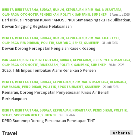
BERITA
,
BERITA UTAMA
,
BUDAYA
,
HUKUM
,
KEPULAUAN
,
KRIMINAL
,
NUSANTARA
,
OLAHRAGA
,
OTOMOTIF
,
PENDIDIKAN
,
POLITIK
,
SAMPANG
,
SUMENEP
3 Agustus 2026
Dari Diskusi Program KDKMP AMOS, PKDI Sumenep Ngaku Tak Dilibatkan,
Dewan Singgung Regulasi Pelaksanaan
BERITA
,
BERITA UTAMA
,
BUDAYA
,
HUKUM
,
KEPULAUAN
,
KRIMINAL
,
LIFE STYLE
,
OLAHRAGA
,
PENDIDIKAN
,
POLITIK
,
SAMPANG
,
SEHAT
,
SUMENEP
31 Juli 2026
Dewan Dorong Percepatan Pengisian Kasek Kosong
BANGKALAN
,
BERITA
,
BERITA UTAMA
,
BUDAYA
,
KEPULAUAN
,
LIFE STYLE
,
NUSANTARA
,
OLAHRAGA
,
OTOMOTIF
,
PAMEKASAN
,
POLITIK
,
SAMPANG
,
SUMENEP
30 Juli 2026
2026, Titik Impas Tembakau Alami Kenaikan 5 Persen
BERITA
,
BERITA UTAMA
,
BUDAYA
,
KEPULAUAN
,
KRIMINAL
,
NUSANTARA
,
OLAHRAGA
,
PAMEKASAN
,
PENDIDIKAN
,
POLITIK
,
SPORTAINMENT
,
SUMENEP
29 Juli 2026
Kemarau, Dorong Percepatan Penyelesaian Krisis Air Bersih
Berkelanjutan
BERITA
,
BERITA UTAMA
,
BUDAYA
,
KEPULAUAN
,
NUSANTARA
,
PENDIDIKAN
,
POLITIK
,
SEHAT
,
SPORTAINMENT
,
SUMENEP
29 Juli 2026
DPRD Sumenep Dorong Percepatan Penetapan TIHT
Travel
87 berita