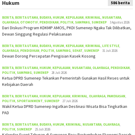
Hukum
586 berita
BERITA
,
BERITA UTAMA
,
BUDAYA
,
HUKUM
,
KEPULAUAN
,
KRIMINAL
,
NUSANTARA
,
OLAHRAGA
,
OTOMOTIF
,
PENDIDIKAN
,
POLITIK
,
SAMPANG
,
SUMENEP
3 Agustus 2026
Dari Diskusi Program KDKMP AMOS, PKDI Sumenep Ngaku Tak Dilibatkan,
Dewan Singgung Regulasi Pelaksanaan
BERITA
,
BERITA UTAMA
,
BUDAYA
,
HUKUM
,
KEPULAUAN
,
KRIMINAL
,
LIFE STYLE
,
OLAHRAGA
,
PENDIDIKAN
,
POLITIK
,
SAMPANG
,
SEHAT
,
SUMENEP
31 Juli 2026
Dewan Dorong Percepatan Pengisian Kasek Kosong
BERITA
,
BERITA UTAMA
,
HUKUM
,
KEPULAUAN
,
NUSANTARA
,
OLAHRAGA
,
PENDIDIKAN
,
POLITIK
,
SAMPANG
,
SUMENEP
28 Juli 2026
Ketua DPRD Sumenep Tekankan Pemerintah Gunakan Hasil Reses untuk
Kebijakan Daerah
BERITA
,
BERITA UTAMA
,
HUKUM
,
KEPULAUAN
,
KRIMINAL
,
OLAHRAGA
,
PAMEKASAN
,
POLITIK
,
SPORTAINMENT
,
SUMENEP
27 Juli 2026
Wakil Ketua DPRD Sumenep Ingatkan Destinasi Wisata Bisa Tingkatkan
PAD
BERITA
,
BERITA UTAMA
,
BUDAYA
,
HUKUM
,
KRIMINAL
,
NUSANTARA
,
OLAHRAGA
,
POLITIK
,
SUMENEP
25 Juli 2026
Kalender Event Tahunan di Sumenep Pacu Pertumbuhan Ekonomi Daerah