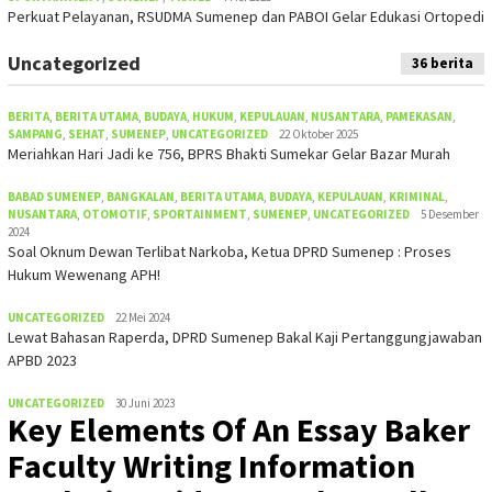
Perkuat Pelayanan, RSUDMA Sumenep dan PABOI Gelar Edukasi Ortopedi
Uncategorized
36 berita
BERITA
,
BERITA UTAMA
,
BUDAYA
,
HUKUM
,
KEPULAUAN
,
NUSANTARA
,
PAMEKASAN
,
SAMPANG
,
SEHAT
,
SUMENEP
,
UNCATEGORIZED
22 Oktober 2025
Meriahkan Hari Jadi ke 756, BPRS Bhakti Sumekar Gelar Bazar Murah
BABAD SUMENEP
,
BANGKALAN
,
BERITA UTAMA
,
BUDAYA
,
KEPULAUAN
,
KRIMINAL
,
NUSANTARA
,
OTOMOTIF
,
SPORTAINMENT
,
SUMENEP
,
UNCATEGORIZED
5 Desember
2024
Soal Oknum Dewan Terlibat Narkoba, Ketua DPRD Sumenep : Proses
Hukum Wewenang APH!
UNCATEGORIZED
22 Mei 2024
Lewat Bahasan Raperda, DPRD Sumenep Bakal Kaji Pertanggungjawaban
APBD 2023
UNCATEGORIZED
30 Juni 2023
Key Elements Of An Essay Baker
Faculty Writing Information