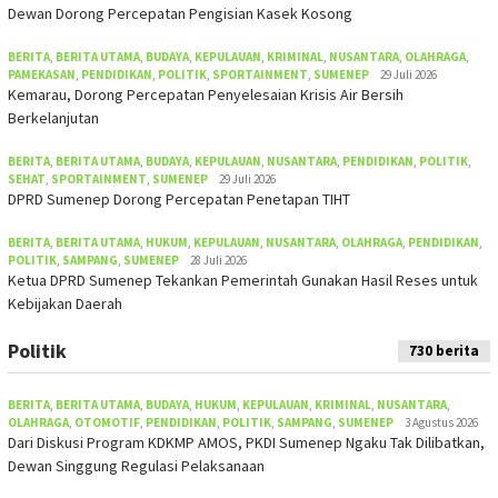
Dewan Dorong Percepatan Pengisian Kasek Kosong
BERITA
,
BERITA UTAMA
,
BUDAYA
,
KEPULAUAN
,
KRIMINAL
,
NUSANTARA
,
OLAHRAGA
,
PAMEKASAN
,
PENDIDIKAN
,
POLITIK
,
SPORTAINMENT
,
SUMENEP
29 Juli 2026
Kemarau, Dorong Percepatan Penyelesaian Krisis Air Bersih
Berkelanjutan
BERITA
,
BERITA UTAMA
,
BUDAYA
,
KEPULAUAN
,
NUSANTARA
,
PENDIDIKAN
,
POLITIK
,
SEHAT
,
SPORTAINMENT
,
SUMENEP
29 Juli 2026
DPRD Sumenep Dorong Percepatan Penetapan TIHT
BERITA
,
BERITA UTAMA
,
HUKUM
,
KEPULAUAN
,
NUSANTARA
,
OLAHRAGA
,
PENDIDIKAN
,
POLITIK
,
SAMPANG
,
SUMENEP
28 Juli 2026
Ketua DPRD Sumenep Tekankan Pemerintah Gunakan Hasil Reses untuk
Kebijakan Daerah
Politik
730 berita
BERITA
,
BERITA UTAMA
,
BUDAYA
,
HUKUM
,
KEPULAUAN
,
KRIMINAL
,
NUSANTARA
,
OLAHRAGA
,
OTOMOTIF
,
PENDIDIKAN
,
POLITIK
,
SAMPANG
,
SUMENEP
3 Agustus 2026
Dari Diskusi Program KDKMP AMOS, PKDI Sumenep Ngaku Tak Dilibatkan,
Dewan Singgung Regulasi Pelaksanaan