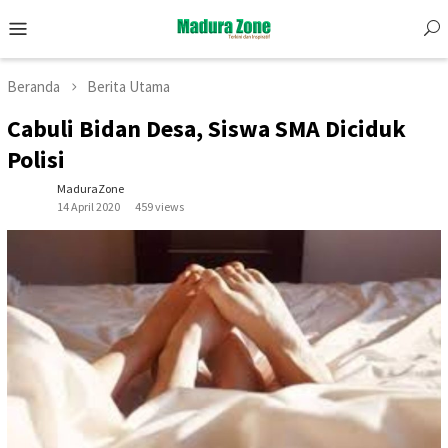
Skip
Mobile
to
Menu
content
Beranda
Berita Utama
Cabuli Bidan Desa, Siswa SMA Diciduk
Polisi
MaduraZone
14 April 2020
459 views