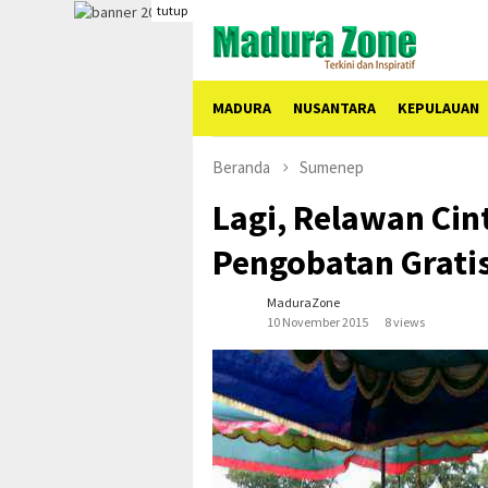
Skip
tutup
to
content
MADURA
NUSANTARA
KEPULAUAN
Beranda
Sumenep
Lagi, Relawan Cin
Pengobatan Grati
MaduraZone
10 November 2015
8 views