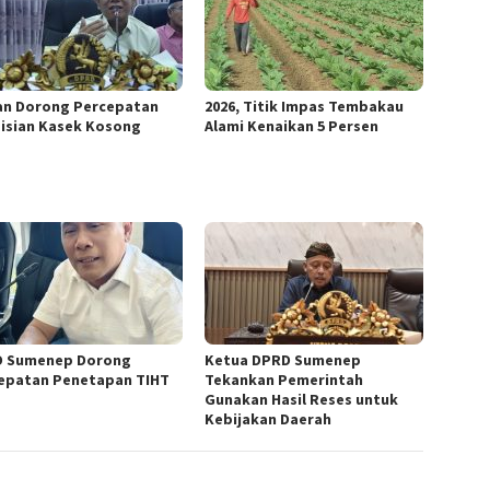
n Dorong Percepatan
2026, Titik Impas Tembakau
isian Kasek Kosong
Alami Kenaikan 5 Persen
 Sumenep Dorong
Ketua DPRD Sumenep
epatan Penetapan TIHT
Tekankan Pemerintah
Gunakan Hasil Reses untuk
Kebijakan Daerah