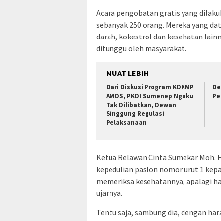
Acara pengobatan gratis yang dilaku
sebanyak 250 orang. Mereka yang da
darah, kokestrol dan kesehatan lai
ditunggu oleh masyarakat.
MUAT LEBIH
Dari Diskusi Program KDKMP
De
AMOS, PKDI Sumenep Ngaku
Pe
Tak Dilibatkan, Dewan
Singgung Regulasi
Pelaksanaan
Ketua Relawan Cinta Sumekar Moh. H
kepedulian paslon nomor urut 1 kep
memeriksa kesehatannya, apalagi ha
ujarnya.
Tentu saja, sambung dia, dengan har