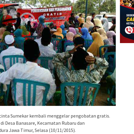
cinta Sumekar kembali menggelar pengobatan gratis.
ar di Desa Banasare, Kecamatan Rubaru dan
a Jawa Timur, Selasa (10/11/2015).