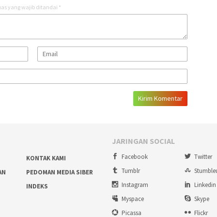
as yang wajib ditandai
*
JARINGAN SOCIAL
Facebook
Twitter
KONTAK KAMI
Tumblr
Stumble
AN
PEDOMAN MEDIA SIBER
Instagram
Linkedin
INDEKS
Myspace
Skype
Picassa
Flickr