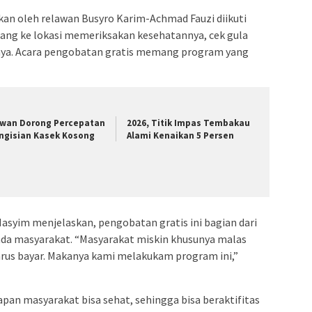
kan oleh relawan Busyro Karim-Achmad Fauzi diikuti
tang ke lokasi memeriksakan kesehatannya, cek gula
nnya. Acara pengobatan gratis memang program yang
wan Dorong Percepatan
2026, Titik Impas Tembakau
ngisian Kasek Kosong
Alami Kenaikan 5 Persen
asyim menjelaskan, pengobatan gratis ini bagian dari
ada masyarakat. “Masyarakat miskin khusunya malas
rus bayar. Makanya kami melakukam program ini,”
apan masyarakat bisa sehat, sehingga bisa beraktifitas