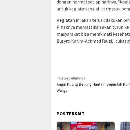
dengan normal setiap harinya. “Apa
untuk kegiatan sosial, termasuk.peng
Kegiatan ini akan terus dilakukan 
Pihaknya memastikan akan turun ke d
masyarakat bisa menikmati kesehatan 
Busyro Karim-Achmad Fauzi,” tukasny
Navigasi
Pos sebelumnya
Angin Puting Beliung Hantam Sejumlah Ru
pos
Warga
POS TERKAIT