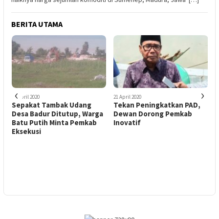
BERITA UTAMA
‹
›
10 April 2020
21 April 2020
1
Sepakat Tambak Udang
Tekan Peningkatkan PAD,
Desa Badur Ditutup, Warga
Dewan Dorong Pemkab
Batu Putih Minta Pemkab
Inovatif
Eksekusi
u