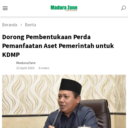
Skip
Mobile
to
Menu
content
Beranda
Berita
Dorong Pembentukaan Perda
Pemanfaatan Aset Pemerintah untuk
KDMP
MaduraZone
22 April 2026
6 views