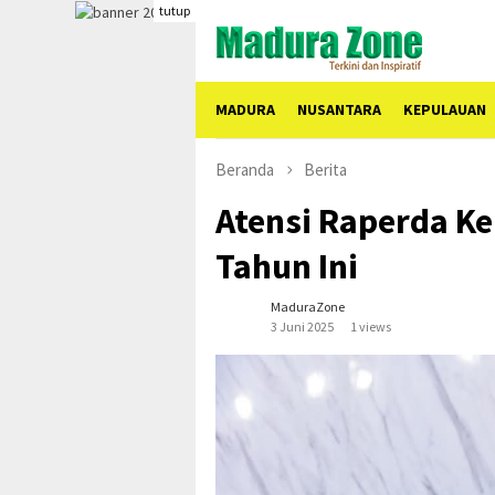
Skip
tutup
to
content
MADURA
NUSANTARA
KEPULAUAN
Beranda
Berita
Atensi Raperda Ke
Tahun Ini
MaduraZone
3 Juni 2025
1 views