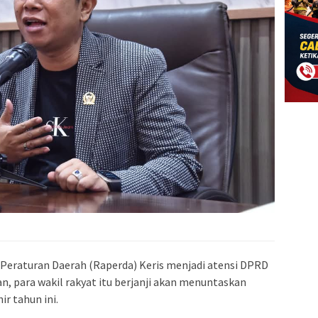
eraturan Daerah (Raperda) Keris menjadi atensi DPRD
, para wakil rakyat itu berjanji akan menuntaskan
r tahun ini.