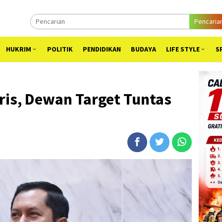
Pencaria
HUKRIM
POLITIK
PENDIDIKAN
BUDAYA
LIFE STYLE
S
ris, Dewan Target Tuntas