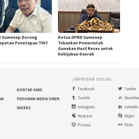
 Sumenep Dorong
Ketua DPRD Sumenep
epatan Penetapan TIHT
Tekankan Pemerintah
Gunakan Hasil Reses untuk
Kebijakan Daerah
JARINGAN SOCIAL
Facebook
Twitter
KONTAK KAMI
Tumblr
Stumble
AN
PEDOMAN MEDIA SIBER
Instagram
Linkedin
INDEKS
Myspace
Skype
Picassa
Flickr