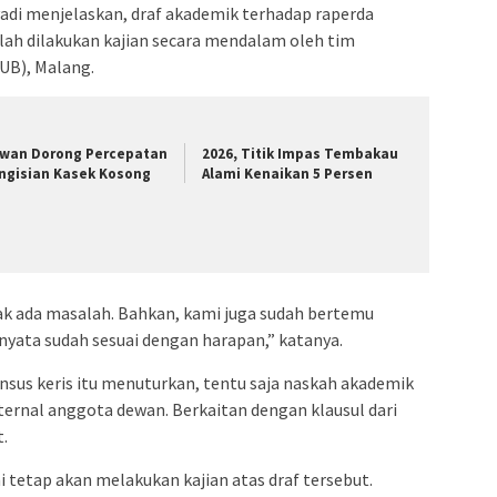
di menjelaskan, draf akademik terhadap raperda
telah dilakukan kajian secara mendalam oleh tim
(UB), Malang.
wan Dorong Percepatan
2026, Titik Impas Tembakau
ngisian Kasek Kosong
Alami Kenaikan 5 Persen
ak ada masalah. Bahkan, kami juga sudah bertemu
nyata sudah sesuai dengan harapan,” katanya.
nsus keris itu menuturkan, tentu saja naskah akademik
ternal anggota dewan. Berkaitan dengan klausul dari
t.
 tetap akan melakukan kajian atas draf tersebut.