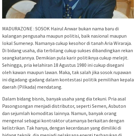
MADURAZONE : SOSOK Hairul Anwar bukan nama baru di
kalangan pengusaha maupun politisi, baik nasional maupun
lokal Sumenep. Namanya cukup kesohor di tanah Aria Wiraraja.
Di bidang usaha, dia terbilang cukup sukses dibandingkan rekan
seangkatannya. Demikian pula karir politiknya cukup melejit.
Sehingga, pria kelahiran 18 Agustus 1980 ini cukup disegani
oleh kawan maupun lawan. Maka, tak salah jika sosok rupawan
ini digadang-gadang dalam kontestasi politik pemilihan kepala
daerah (Pilkada) mendatang.
Dalam bidang bisnis, banyak usaha yang dia tekuni. Pria asal
Pasongsongan menjadi distributor, seperti Semen, Asbuton
dan sejumlah komoditas lainnya. Namun, banyak orang
mengenal sebagai kontraktor utamanya berkaitan dengan
kelistrikan. Tak hanya, dengan kecerdasan yang dimiliki di
bidang teknik, dia menjadi pelaksana energi terbarukan di