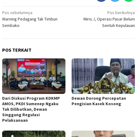
Navigasi
Pos sebelumnya
Pos berikutnya
Warning Pedagang Tak Timbun
Miris..!, Operasi Pasar Belum
pos
Sembako
Sentuh Kepulauan
POS TERKAIT
Dari Diskusi Program KDKMP
Dewan Dorong Percepatan
AMOS, PKDI Sumenep Ngaku
Pengisian Kasek Kosong
Tak Dilibatkan, Dewan
Singgung Regulasi
Pelaksanaan