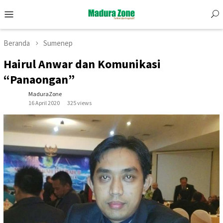
Skip
Mobile
to
Menu
content
Beranda
Sumenep
Hairul Anwar dan Komunikasi
“Panaongan”
MaduraZone
16 April 2020
325 views