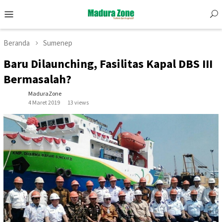
Skip
Mobile
to
Menu
content
Beranda
Sumenep
Baru Dilaunching, Fasilitas Kapal DBS III
Bermasalah?
MaduraZone
4 Maret 2019
13 views