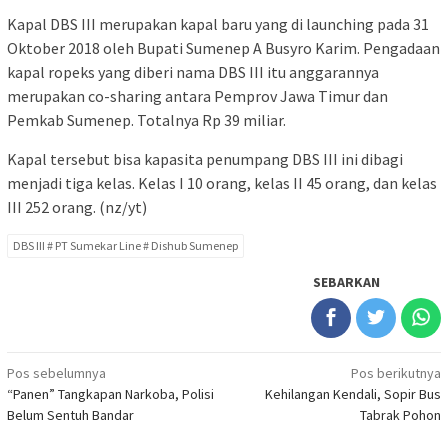
Kapal DBS III merupakan kapal baru yang di launching pada 31
Oktober 2018 oleh Bupati Sumenep A Busyro Karim. Pengadaan
kapal ropeks yang diberi nama DBS III itu anggarannya
merupakan co-sharing antara Pemprov Jawa Timur dan
Pemkab Sumenep. Totalnya Rp 39 miliar.
Kapal tersebut bisa kapasita penumpang DBS III ini dibagi
menjadi tiga kelas. Kelas I 10 orang, kelas II 45 orang, dan kelas
III 252 orang. (nz/yt)
DBS III # PT Sumekar Line # Dishub Sumenep
SEBARKAN
Navigasi
Pos sebelumnya
Pos berikutnya
“Panen” Tangkapan Narkoba, Polisi
Kehilangan Kendali, Sopir Bus
pos
Belum Sentuh Bandar
Tabrak Pohon